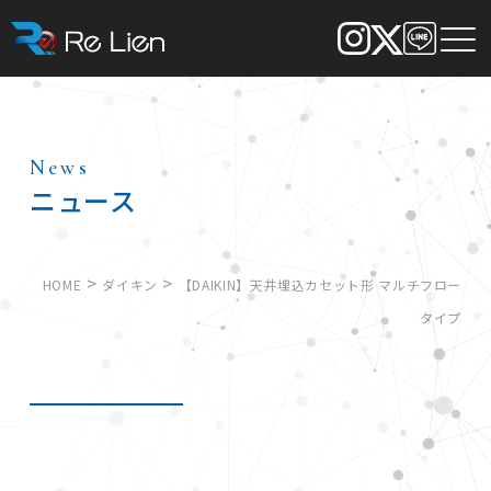
News
ニュース
>
>
HOME
ダイキン
【DAIKIN】天井埋込カセット形 マルチフロー
タイプ