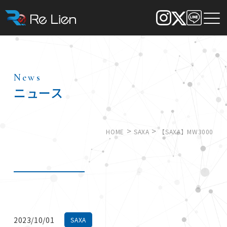
News
ニュース
>
>
HOME
SAXA
【SAXA】MW3000
2023/10/01
SAXA