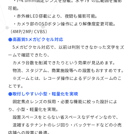
・f=4.0mm固定レンズを搭載。水平79°の広範囲を撮影
可能。
・赤外線LED搭載により、夜間も撮影可能。
・カメラ部のOSDボタン操作により解像度変更可能。
（4MP/2MP/ CVBS）
●高画質5メガピクセル対応
5メガピクセル対応で、以前は判別できなかった文字をズ
ームで確認できたり、
カメラ台数を削減できたりという効果が見込めます。
物流、スタジアム、商業施設等への設置もおすすめです。
※ズームとは、レコーダ操作によるデジタルズームのこ
とです。
●取付しやすい小型・軽量化を実現
固定焦点レンズの採用・必要な機能に絞った設計によ
り、小型・軽量化を実現。
設置スペースをとらない省スペースなデザインなので、
混雑するテナントのレジ回り・バックヤードなどの小売
店舗への設置に最適。