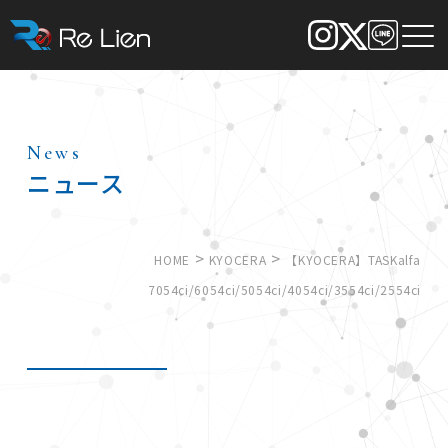
News
ニュース
>
>
HOME
KYOCERA
【KYOCERA】TASKalfa
7054ci/6054ci/5054ci/4054ci/3554ci/2554ci