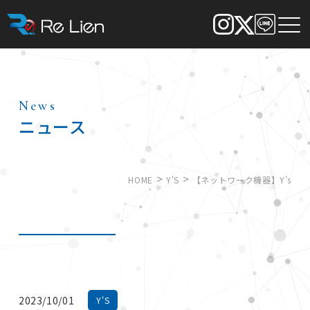
News
ニュース
>
>
HOME
Y'S
【ネットワーク機器】Y’s
2023/10/01
Y'S