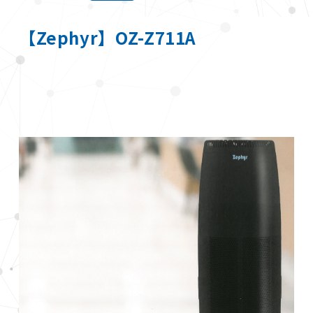
【Zephyr】OZ-Z711A