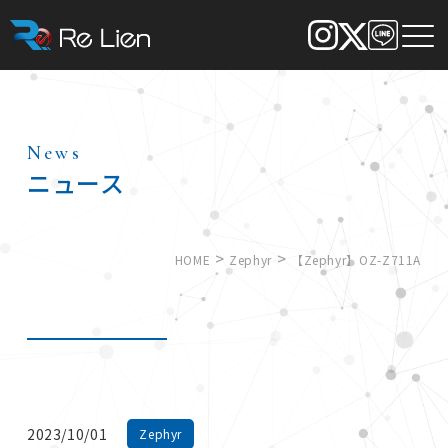
News
ニュース
>
>
HOME
Zephyr
【Zephyr】OZ-Z711A
2023/10/01
Zephyr